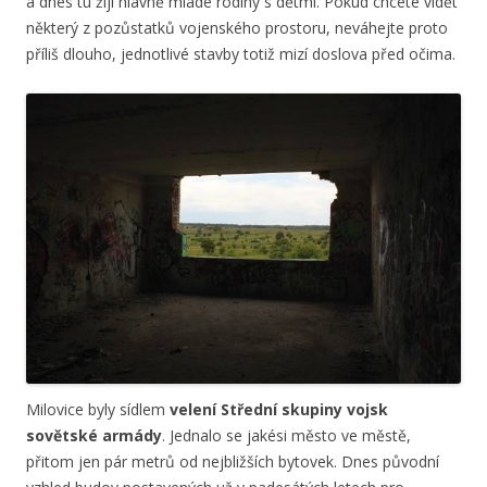
a dnes tu žijí hlavně mladé rodiny s dětmi. Pokud chcete vidět
některý z pozůstatků vojenského prostoru, neváhejte proto
příliš dlouho, jednotlivé stavby totiž mizí doslova před očima.
Milovice byly sídlem
velení Střední skupiny vojsk
sovětské armády
. Jednalo se jakési město ve městě,
přitom jen pár metrů od nejbližších bytovek. Dnes původní