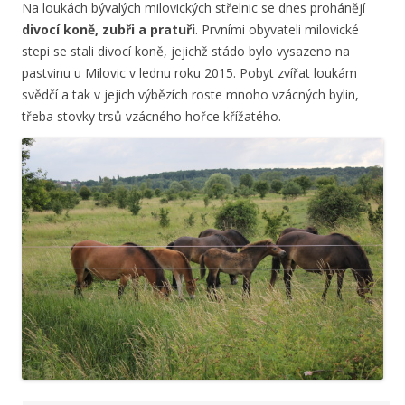
Na loukách bývalých milovických střelnic se dnes prohánějí
divocí koně, zubři a pratuři
. Prvními obyvateli milovické
stepi se stali divocí koně, jejichž stádo bylo vysazeno na
pastvinu u Milovic v lednu roku 2015. Pobyt zvířat loukám
svědčí a tak v jejich výbězích roste mnoho vzácných bylin,
třeba stovky trsů vzácného hořce křížatého.