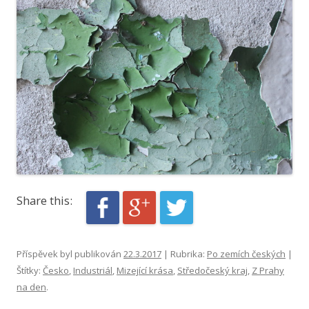
Share this:
Příspěvek byl publikován
22.3.2017
| Rubrika:
Po zemích českých
|
Štítky:
Česko
,
Industriál
,
Mizející krása
,
Středočeský kraj
,
Z Prahy
na den
.