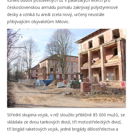
vzhled budov postavených už v padesátých letech pro
československou armádu pomalu zakrývají polystyrenové
desky a vzniká tu areál zcela nový, určený neustále
přibývajícím obyvatelům Milovic.
Střední skupina vojsk, v níž sloužilo přibližně 85 000 mužů, se
skládala ze dvou tankových divizí, tří motostřeleckých divizí,
tří brigád raketových vojsk, jedné brigády dělostřelectva a