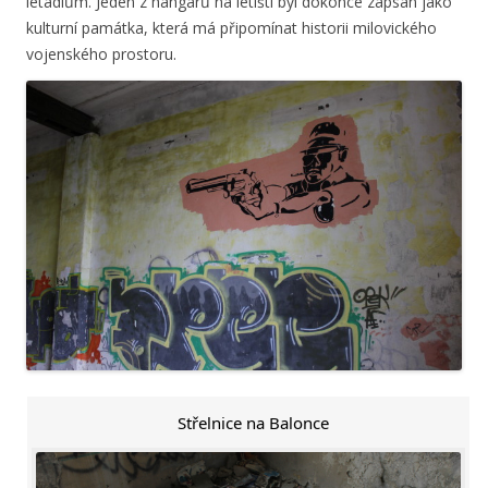
letadlům. Jeden z hangárů na letišti byl dokonce zapsán jako
kulturní památka, která má připomínat historii milovického
vojenského prostoru.
Střelnice na Balonce