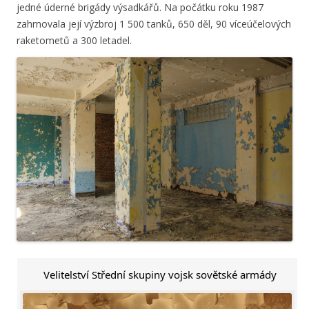
jedné úderné brigády výsadkářů. Na počátku roku 1987
zahrnovala její výzbroj 1 500 tanků, 650 děl, 90 víceúčelových
raketometů a 300 letadel.
Velitelství Střední skupiny vojsk sovětské armády