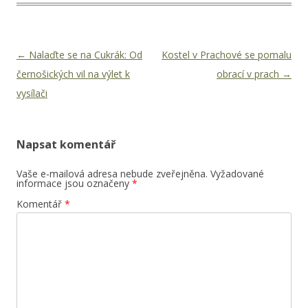
Navigace pro příspěvky
←
Nalaďte se na Cukrák: Od
Kostel v Prachové se pomalu
černošických vil na výlet k
obrací v prach
→
vysílači
Napsat komentář
Vaše e-mailová adresa nebude zveřejněna.
Vyžadované
informace jsou označeny
*
Komentář
*