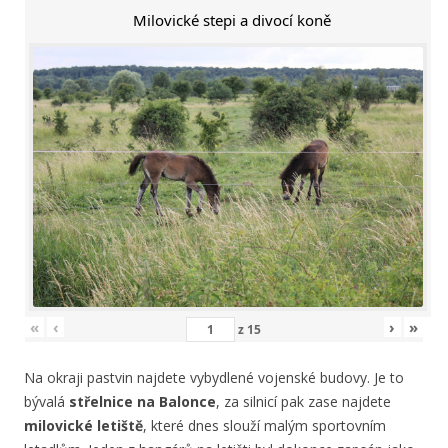
Milovické stepi a divocí koně
«
‹
›
»
z
15
Na okraji pastvin najdete vybydlené vojenské budovy. Je to
bývalá
střelnice na Balonce
, za silnicí pak zase najdete
milovické letiště
, které dnes slouží malým sportovním