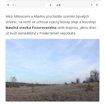
«
‹
›
»
z
8
Mezi Milovicemi a Mladou procházíte územím bývalých
střelnic, na nichž se uchoval vzácný biotop stepí a lesostepí.
Naučná stezka Pozorovatelna
vede krajinou, jakou dnes
už kvůli zemědělství v Polabí téměř nepotkáte.