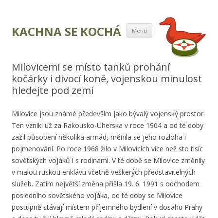
Přejít k obsahu
KACHNA SE KOCHÁ
Menu
webu
Milovicemi se místo tanků prohání
kočárky i divocí koně, vojenskou minulost
hledejte pod zemí
Milovice jsou známé především jako bývalý vojenský prostor.
Ten vznikl už za Rakousko-Uherska v roce 1904 a od té doby
zažil působení několika armád, měnila se jeho rozloha i
pojmenování. Po roce 1968 žilo v Milovicích více než sto tisíc
sovětských vojáků i s rodinami. V té době se Milovice změnily
v malou ruskou enklávu včetně veškerých představitelných
služeb. Zatím největší změna přišla 19. 6. 1991 s odchodem
posledního sovětského vojáka, od té doby se Milovice
postupně stávají místem příjemného bydlení v dosahu Prahy