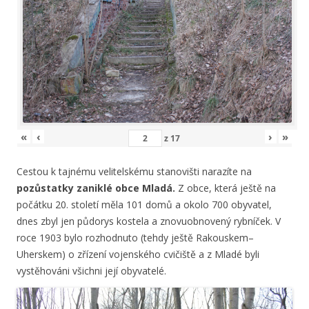
«
‹
›
»
z
17
Cestou k tajnému velitelskému stanovišti narazíte na
pozůstatky zaniklé obce Mladá.
Z obce, která ještě na
počátku 20. století měla 101 domů a okolo 700 obyvatel,
dnes zbyl jen půdorys kostela a znovuobnovený rybníček. V
roce 1903 bylo rozhodnuto (tehdy ještě Rakouskem–
Uherskem) o zřízení vojenského cvičiště a z Mladé byli
vystěhováni všichni její obyvatelé.