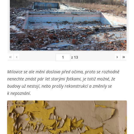
«
‹
›
»
z
13
Milovice se ale mění doslova před očima, proto se rozhodně
nenechte zmást pár let starými fotkami, je totiž možné, že
budovy už nestojí, nebo prošly rekonstrukcí a změnily se
k nepoznání.