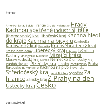
ŠTÍTKY
Hrady
Francie
Amerika
Banát
Belgie
Gruzie
Holandsko
Kachnou spatřené
Itálie
Industriál
Kachna hledí
Jihomoravský kraj
Jihočeský kraj
do kraje
Kachna na bicyklu
Kambodža
Královéhradecký kraj
Karlovarský kraj
Kostarika
Liberecký kraj
Lyžníci a
Krásné nové domy
Lotyšsko
Mizející krása
Kachny
Madagaskar
Maďarsko
Německo
Moravskoslezský kraj
Olomoucký kraj
Norsko
Plzeňský kraj
Praha
Pardubický kraj
Polsko
Portugalsko
S Kachnou na pivo
Rakousko
Slovensko
Rumunsko
Středočeský kraj
Za
Vysočina
Velká Británie
Z Prahy na den
hranice
Zlínský kraj
Česko
Ústecký kraj
VYHLEDÁVÁNÍ