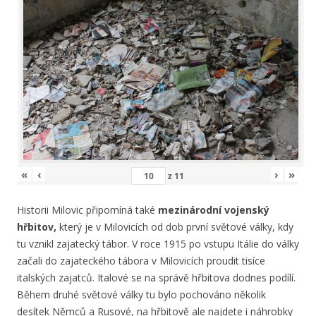
«
‹
›
»
z
11
Historii Milovic připomíná také
mezinárodní vojenský
hřbitov,
který je v Milovicích od dob první světové války, kdy
tu vznikl zajatecký tábor. V roce 1915 po vstupu Itálie do války
začali do zajateckého tábora v Milovicích proudit tisíce
italských zajatců. Italové se na správě hřbitova dodnes podílí.
Během druhé světové války tu bylo pochováno několik
desítek Němců a Rusové, na hřbitově ale najdete i náhrobky