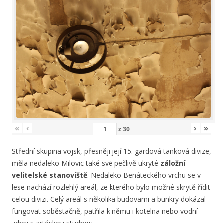
«
‹
›
»
z
30
Střední skupina vojsk, přesněji její 15. gardová tanková divize,
měla nedaleko Milovic také své pečlivě ukryté
záložní
velitelské stanoviště
. Nedaleko Benáteckého vrchu se v
lese nachází rozlehlý areál, ze kterého bylo možné skrytě řídit
celou divizi. Celý areál s několika budovami a bunkry dokázal
fungovat soběstačně, patřila k němu i kotelna nebo vodní
zdroj s artéskou studnou.