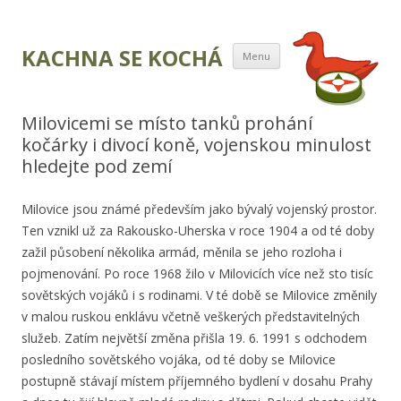
Přejít k obsahu
KACHNA SE KOCHÁ
Menu
webu
Milovicemi se místo tanků prohání
kočárky i divocí koně, vojenskou minulost
hledejte pod zemí
Milovice jsou známé především jako bývalý vojenský prostor.
Ten vznikl už za Rakousko-Uherska v roce 1904 a od té doby
zažil působení několika armád, měnila se jeho rozloha i
pojmenování. Po roce 1968 žilo v Milovicích více než sto tisíc
sovětských vojáků i s rodinami. V té době se Milovice změnily
v malou ruskou enklávu včetně veškerých představitelných
služeb. Zatím největší změna přišla 19. 6. 1991 s odchodem
posledního sovětského vojáka, od té doby se Milovice
postupně stávají místem příjemného bydlení v dosahu Prahy