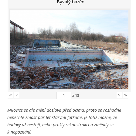
Bývalý bazén
«
‹
›
»
z
13
Milovice se ale mění doslova před očima, proto se rozhodně
nenechte zmást pár let starými fotkami, je totiž možné, že
budovy už nestojí, nebo prošly rekonstrukcí a změnily se
k nepoznání.