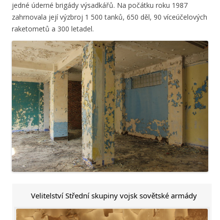
jedné úderné brigády výsadkářů. Na počátku roku 1987
zahrnovala její výzbroj 1 500 tanků, 650 děl, 90 víceúčelových
raketometů a 300 letadel.
Velitelství Střední skupiny vojsk sovětské armády