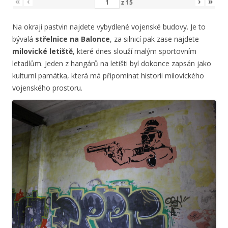
«
‹
›
»
z
15
Na okraji pastvin najdete vybydlené vojenské budovy. Je to
bývalá
střelnice na Balonce
, za silnicí pak zase najdete
milovické letiště
, které dnes slouží malým sportovním
letadlům. Jeden z hangárů na letišti byl dokonce zapsán jako
kulturní památka, která má připomínat historii milovického
vojenského prostoru.