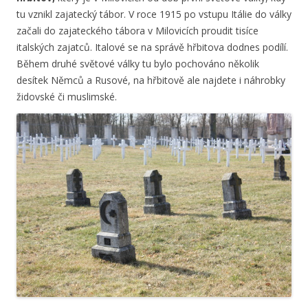
tu vznikl zajatecký tábor. V roce 1915 po vstupu Itálie do války
začali do zajateckého tábora v Milovicích proudit tisíce
italských zajatců. Italové se na správě hřbitova dodnes podílí.
Během druhé světové války tu bylo pochováno několik
desítek Němců a Rusové, na hřbitově ale najdete i náhrobky
židovské či muslimské.