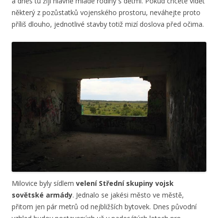
a dnes tu žijí hlavně mladé rodiny s dětmi. Pokud chcete vidět
některý z pozůstatků vojenského prostoru, neváhejte proto
příliš dlouho, jednotlivé stavby totiž mizí doslova před očima.
Milovice byly sídlem
velení Střední skupiny vojsk
sovětské armády
. Jednalo se jakési město ve městě,
přitom jen pár metrů od nejbližších bytovek. Dnes původní