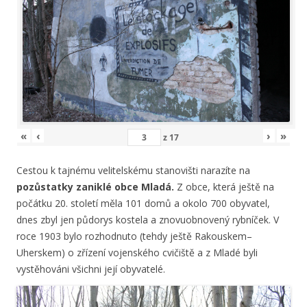
«
‹
›
»
z
17
Cestou k tajnému velitelskému stanovišti narazíte na
pozůstatky zaniklé obce Mladá.
Z obce, která ještě na
počátku 20. století měla 101 domů a okolo 700 obyvatel,
dnes zbyl jen půdorys kostela a znovuobnovený rybníček. V
roce 1903 bylo rozhodnuto (tehdy ještě Rakouskem–
Uherskem) o zřízení vojenského cvičiště a z Mladé byli
vystěhováni všichni její obyvatelé.