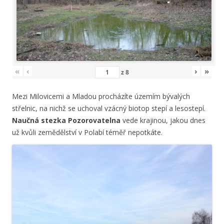
«
‹
›
»
z
8
Mezi Milovicemi a Mladou procházíte územím bývalých
střelnic, na nichž se uchoval vzácný biotop stepí a lesostepí.
Naučná stezka Pozorovatelna
vede krajinou, jakou dnes
už kvůli zemědělství v Polabí téměř nepotkáte.