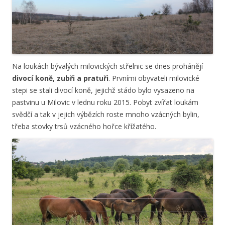
Na loukách bývalých milovických střelnic se dnes prohánějí
divocí koně, zubři a pratuři
. Prvními obyvateli milovické
stepi se stali divocí koně, jejichž stádo bylo vysazeno na
pastvinu u Milovic v lednu roku 2015. Pobyt zvířat loukám
svědčí a tak v jejich výbězích roste mnoho vzácných bylin,
třeba stovky trsů vzácného hořce křížatého.