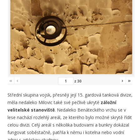
«
‹
›
»
z
30
Střední skupina vojsk, přesněji její 15. gardová tanková divize,
měla nedaleko Milovic také své pečlivě ukryté
záložní
velitelské stanoviště
. Nedaleko Benáteckého vrchu se v
lese nachází rozlehlý areál, ze kterého bylo možné skrytě řídit
celou divizi. Celý areál s několika budovami a bunkry dokázal
fungovat soběstačně, patřila k němu i kotelna nebo vodní
zdroj s artéskou studnou.