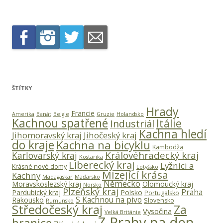
ŠTÍTKY
Hrady
Francie
Amerika
Banát
Belgie
Gruzie
Holandsko
Kachnou spatřené
Itálie
Industriál
Kachna hledí
Jihomoravský kraj
Jihočeský kraj
do kraje
Kachna na bicyklu
Kambodža
Královéhradecký kraj
Karlovarský kraj
Kostarika
Liberecký kraj
Lyžníci a
Krásné nové domy
Lotyšsko
Mizející krása
Kachny
Madagaskar
Maďarsko
Německo
Moravskoslezský kraj
Olomoucký kraj
Norsko
Plzeňský kraj
Praha
Pardubický kraj
Polsko
Portugalsko
S Kachnou na pivo
Rakousko
Slovensko
Rumunsko
Středočeský kraj
Za
Vysočina
Velká Británie
Z Prahy na den