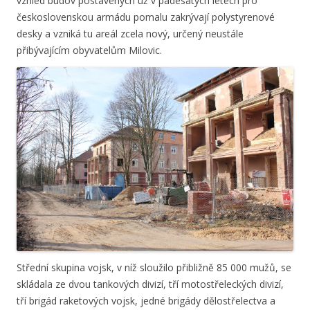
vzhled budov postavených už v padesátých letech pro
československou armádu pomalu zakrývají polystyrenové
desky a vzniká tu areál zcela nový, určený neustále
přibývajícím obyvatelům Milovic.
Střední skupina vojsk, v níž sloužilo přibližně 85 000 mužů, se
skládala ze dvou tankových divizí, tří motostřeleckých divizí,
tří brigád raketových vojsk, jedné brigády dělostřelectva a