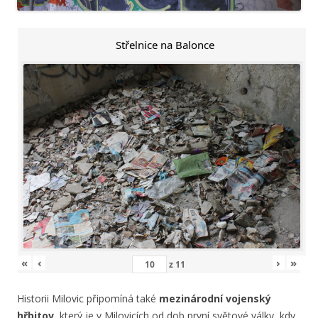
Střelnice na Balonce
«
‹
›
»
z
11
Historii Milovic připomíná také
mezinárodní vojenský
hřbitov,
který je v Milovicích od dob první světové války, kdy