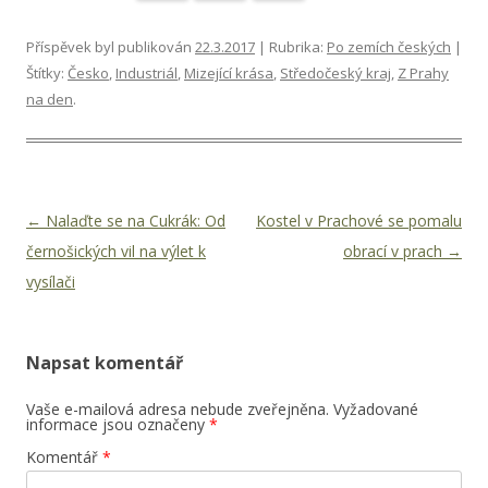
Příspěvek byl publikován
22.3.2017
| Rubrika:
Po zemích českých
|
Štítky:
Česko
,
Industriál
,
Mizející krása
,
Středočeský kraj
,
Z Prahy
na den
.
Navigace pro příspěvky
←
Nalaďte se na Cukrák: Od
Kostel v Prachové se pomalu
černošických vil na výlet k
obrací v prach
→
vysílači
Napsat komentář
Vaše e-mailová adresa nebude zveřejněna.
Vyžadované
informace jsou označeny
*
Komentář
*