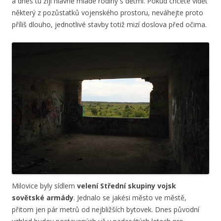
a dnes tu žijí hlavně mladé rodiny s dětmi. Pokud chcete vidět
některý z pozůstatků vojenského prostoru, neváhejte proto
příliš dlouho, jednotlivé stavby totiž mizí doslova před očima.
Milovice byly sídlem
velení Střední skupiny vojsk
sovětské armády
. Jednalo se jakési město ve městě,
přitom jen pár metrů od nejbližších bytovek. Dnes původní