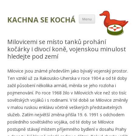
Přejít k obsahu
KACHNA SE KOCHÁ
Menu
webu
Milovicemi se místo tanků prohání
kočárky i divocí koně, vojenskou minulost
hledejte pod zemí
Milovice jsou známé především jako bývalý vojenský prostor.
Ten vznikl už za Rakousko-Uherska v roce 1904 a od té doby
zažil působení několika armád, měnila se jeho rozloha i
pojmenování. Po roce 1968 žilo v Milovicích více než sto tisíc
sovětských vojáků i s rodinami. V té době se Milovice změnily
v malou ruskou enklávu včetně veškerých představitelných
služeb. Zatím největší změna přišla 19. 6. 1991 s odchodem
posledního sovětského vojáka, od té doby se Milovice
postupně stávají místem příjemného bydlení v dosahu Prahy