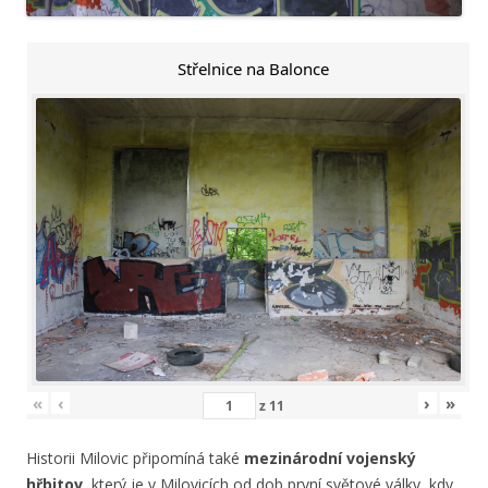
Střelnice na Balonce
«
‹
›
»
z
11
Historii Milovic připomíná také
mezinárodní vojenský
hřbitov,
který je v Milovicích od dob první světové války, kdy