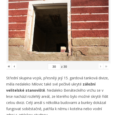
«
‹
›
»
z
30
Střední skupina vojsk, přesněji její 15. gardová tanková divize,
měla nedaleko Milovic také své pečlivě ukryté
záložní
velitelské stanoviště
. Nedaleko Benáteckého vrchu se v
lese nachází rozlehlý areál, ze kterého bylo možné skrytě řídit
celou divizi. Celý areál s několika budovami a bunkry dokázal
fungovat soběstačně, patřila k němu i kotelna nebo vodní
zdroj s artéskou studnou.