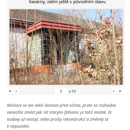
Kasárny, zatím ještě v původním stavu
«
‹
›
»
z
13
Milovice se ale mění doslova před očima, proto se rozhodně
nenechte zmást pár let starými fotkami, je totiž možné, že
budovy už nestojí, nebo prošly rekonstrukcí a změnily se
k nepoznání.