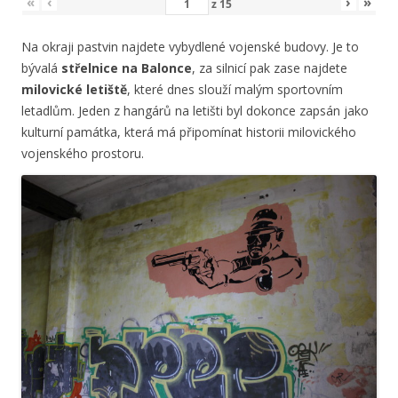
«
‹
›
»
z
15
Na okraji pastvin najdete vybydlené vojenské budovy. Je to
bývalá
střelnice na Balonce
, za silnicí pak zase najdete
milovické letiště
, které dnes slouží malým sportovním
letadlům. Jeden z hangárů na letišti byl dokonce zapsán jako
kulturní památka, která má připomínat historii milovického
vojenského prostoru.