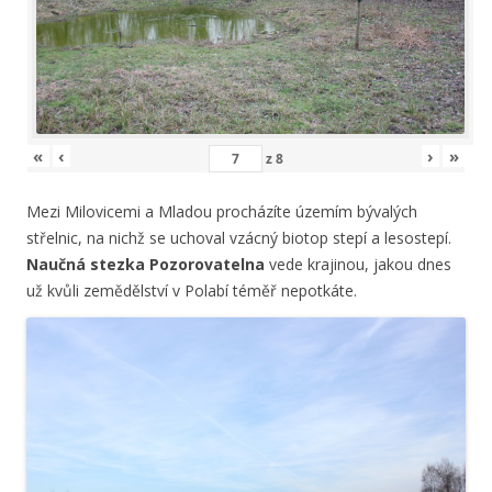
«
‹
›
»
z
8
Mezi Milovicemi a Mladou procházíte územím bývalých
střelnic, na nichž se uchoval vzácný biotop stepí a lesostepí.
Naučná stezka Pozorovatelna
vede krajinou, jakou dnes
už kvůli zemědělství v Polabí téměř nepotkáte.