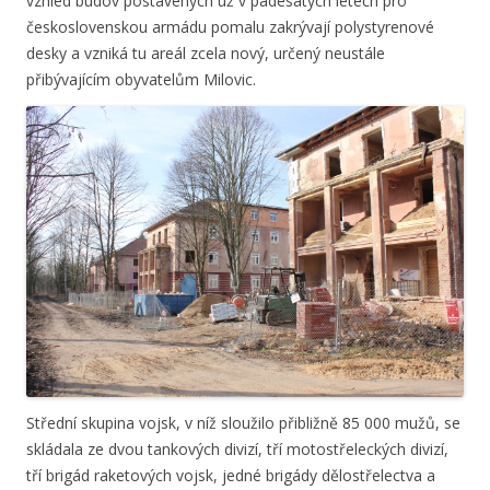
vzhled budov postavených už v padesátých letech pro
československou armádu pomalu zakrývají polystyrenové
desky a vzniká tu areál zcela nový, určený neustále
přibývajícím obyvatelům Milovic.
Střední skupina vojsk, v níž sloužilo přibližně 85 000 mužů, se
skládala ze dvou tankových divizí, tří motostřeleckých divizí,
tří brigád raketových vojsk, jedné brigády dělostřelectva a