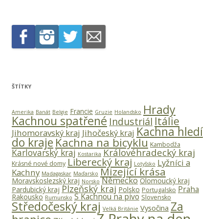
ŠTÍTKY
Hrady
Francie
Amerika
Banát
Belgie
Gruzie
Holandsko
Kachnou spatřené
Itálie
Industriál
Kachna hledí
Jihomoravský kraj
Jihočeský kraj
do kraje
Kachna na bicyklu
Kambodža
Královéhradecký kraj
Karlovarský kraj
Kostarika
Liberecký kraj
Lyžníci a
Krásné nové domy
Lotyšsko
Mizející krása
Kachny
Madagaskar
Maďarsko
Německo
Moravskoslezský kraj
Olomoucký kraj
Norsko
Plzeňský kraj
Praha
Pardubický kraj
Polsko
Portugalsko
S Kachnou na pivo
Rakousko
Slovensko
Rumunsko
Středočeský kraj
Za
Vysočina
Velká Británie
Z Prahy na den