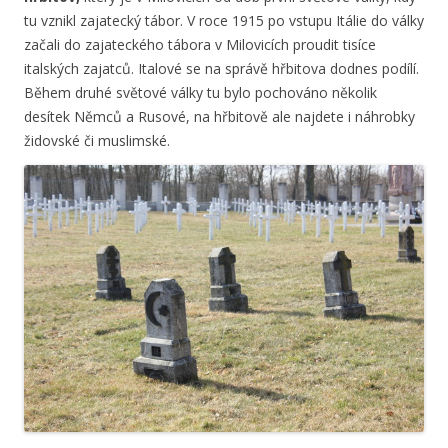
tu vznikl zajatecký tábor. V roce 1915 po vstupu Itálie do války
začali do zajateckého tábora v Milovicích proudit tisíce
italských zajatců. Italové se na správě hřbitova dodnes podílí.
Během druhé světové války tu bylo pochováno několik
desítek Němců a Rusové, na hřbitově ale najdete i náhrobky
židovské či muslimské.