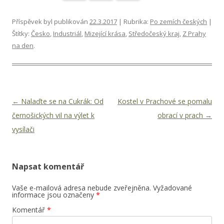
Příspěvek byl publikován
22.3.2017
| Rubrika:
Po zemích českých
|
Štítky:
Česko
,
Industriál
,
Mizející krása
,
Středočeský kraj
,
Z Prahy
na den
.
Navigace pro příspěvky
←
Nalaďte se na Cukrák: Od
Kostel v Prachové se pomalu
černošických vil na výlet k
obrací v prach
→
vysílači
Napsat komentář
Vaše e-mailová adresa nebude zveřejněna.
Vyžadované
informace jsou označeny
*
Komentář
*