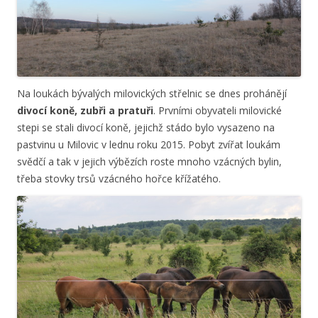
Na loukách bývalých milovických střelnic se dnes prohánějí
divocí koně, zubři a pratuři
. Prvními obyvateli milovické
stepi se stali divocí koně, jejichž stádo bylo vysazeno na
pastvinu u Milovic v lednu roku 2015. Pobyt zvířat loukám
svědčí a tak v jejich výbězích roste mnoho vzácných bylin,
třeba stovky trsů vzácného hořce křížatého.