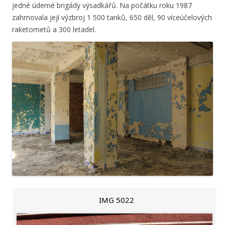
jedné úderné brigády výsadkářů. Na počátku roku 1987
zahrnovala její výzbroj 1 500 tanků, 650 děl, 90 víceúčelových
raketometů a 300 letadel.
IMG 5022