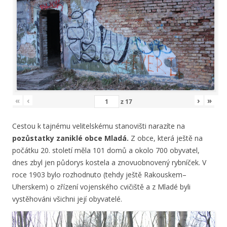
«
‹
›
»
z
17
Cestou k tajnému velitelskému stanovišti narazíte na
pozůstatky zaniklé obce Mladá.
Z obce, která ještě na
počátku 20. století měla 101 domů a okolo 700 obyvatel,
dnes zbyl jen půdorys kostela a znovuobnovený rybníček. V
roce 1903 bylo rozhodnuto (tehdy ještě Rakouskem–
Uherskem) o zřízení vojenského cvičiště a z Mladé byli
vystěhováni všichni její obyvatelé.