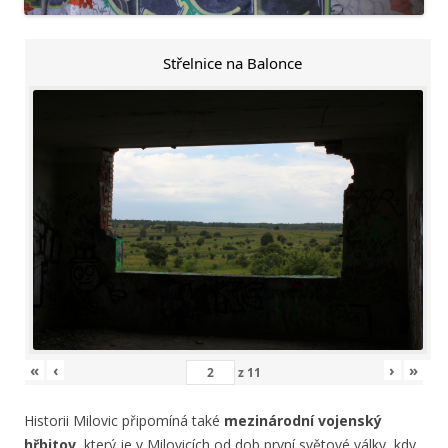
Střelnice na Balonce
«
‹
›
»
z
11
Historii Milovic připomíná také
mezinárodní vojenský
hřbitov,
který je v Milovicích od dob první světové války, kdy