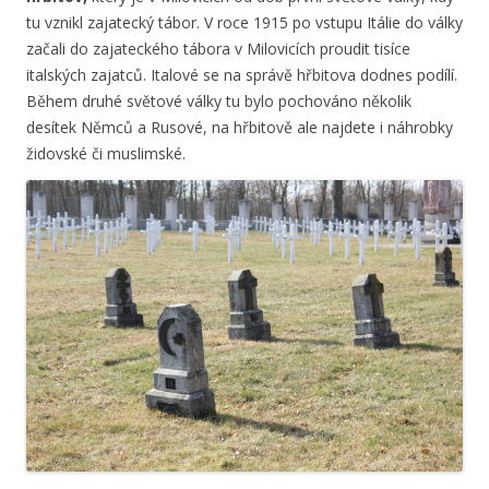
tu vznikl zajatecký tábor. V roce 1915 po vstupu Itálie do války
začali do zajateckého tábora v Milovicích proudit tisíce
italských zajatců. Italové se na správě hřbitova dodnes podílí.
Během druhé světové války tu bylo pochováno několik
desítek Němců a Rusové, na hřbitově ale najdete i náhrobky
židovské či muslimské.