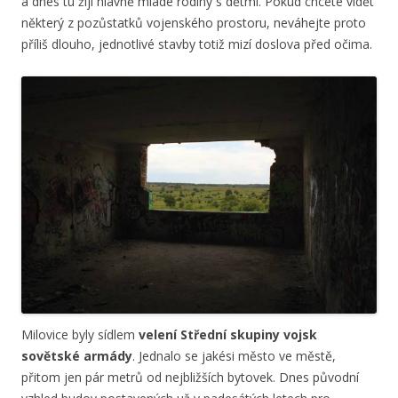
a dnes tu žijí hlavně mladé rodiny s dětmi. Pokud chcete vidět
některý z pozůstatků vojenského prostoru, neváhejte proto
příliš dlouho, jednotlivé stavby totiž mizí doslova před očima.
Milovice byly sídlem
velení Střední skupiny vojsk
sovětské armády
. Jednalo se jakési město ve městě,
přitom jen pár metrů od nejbližších bytovek. Dnes původní