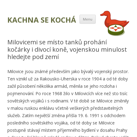
Přejít k obsahu
KACHNA SE KOCHÁ
Menu
webu
Milovicemi se místo tanků prohání
kočárky i divocí koně, vojenskou minulost
hledejte pod zemí
Milovice jsou známé především jako bývalý vojenský prostor.
Ten vznikl už za Rakousko-Uherska v roce 1904 a od té doby
zažil působení několika armád, měnila se jeho rozloha i
pojmenování. Po roce 1968 žilo v Milovicích více než sto tisíc
sovětských vojáků i s rodinami. V té době se Milovice změnily
v malou ruskou enklávu včetně veškerých představitelných
služeb. Zatím největší změna přišla 19. 6. 1991 s odchodem
posledního sovětského vojáka, od té doby se Milovice
postupně stávají místem příjemného bydlení v dosahu Prahy