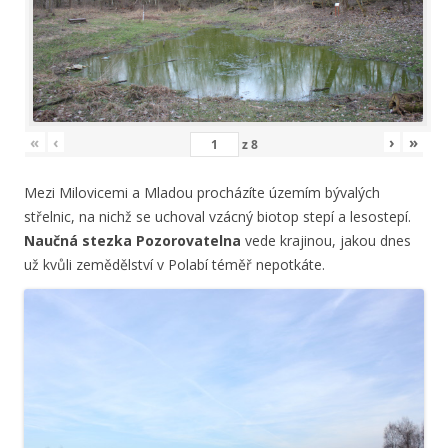
«
‹
›
»
z
8
Mezi Milovicemi a Mladou procházíte územím bývalých
střelnic, na nichž se uchoval vzácný biotop stepí a lesostepí.
Naučná stezka Pozorovatelna
vede krajinou, jakou dnes
už kvůli zemědělství v Polabí téměř nepotkáte.