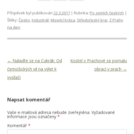
Příspěvek byl publikován
22.3.2017
| Rubrika:
Po zemích českých
|
Štítky:
Česko
,
Industriál
,
Mizející krása
,
Středočeský kraj
,
Z Prahy
na den
.
Navigace pro příspěvky
←
Nalaďte se na Cukrák: Od
Kostel v Prachové se pomalu
černošických vil na výlet k
obrací v prach
→
vysílači
Napsat komentář
Vaše e-mailová adresa nebude zveřejněna.
Vyžadované
informace jsou označeny
*
Komentář
*