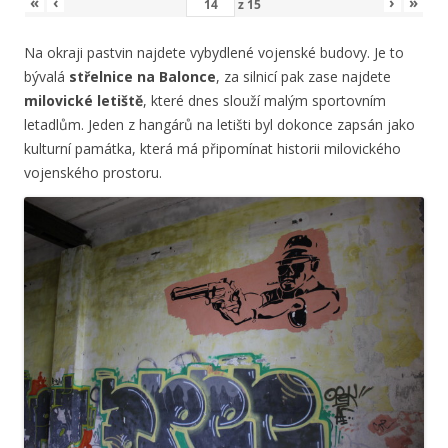
«
‹
›
»
z
15
Na okraji pastvin najdete vybydlené vojenské budovy. Je to
bývalá
střelnice na Balonce
, za silnicí pak zase najdete
milovické letiště
, které dnes slouží malým sportovním
letadlům. Jeden z hangárů na letišti byl dokonce zapsán jako
kulturní památka, která má připomínat historii milovického
vojenského prostoru.