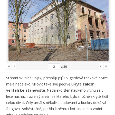
«
‹
›
»
z
30
Střední skupina vojsk, přesněji její 15. gardová tanková divize,
měla nedaleko Milovic také své pečlivě ukryté
záložní
velitelské stanoviště
. Nedaleko Benáteckého vrchu se v
lese nachází rozlehlý areál, ze kterého bylo možné skrytě řídit
celou divizi. Celý areál s několika budovami a bunkry dokázal
fungovat soběstačně, patřila k němu i kotelna nebo vodní
zdroj s artéskou studnou.