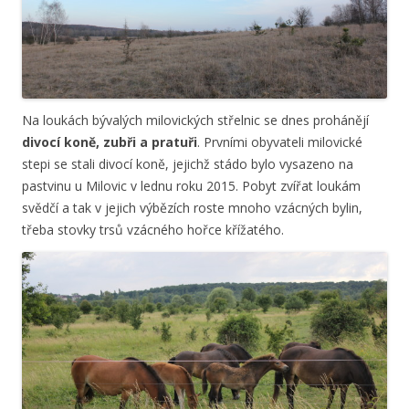
Na loukách bývalých milovických střelnic se dnes prohánějí
divocí koně, zubři a pratuři
. Prvními obyvateli milovické
stepi se stali divocí koně, jejichž stádo bylo vysazeno na
pastvinu u Milovic v lednu roku 2015. Pobyt zvířat loukám
svědčí a tak v jejich výbězích roste mnoho vzácných bylin,
třeba stovky trsů vzácného hořce křížatého.