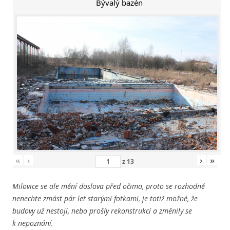
Bývalý bazén
«
‹
›
»
z
13
Milovice se ale mění doslova před očima, proto se rozhodně
nenechte zmást pár let starými fotkami, je totiž možné, že
budovy už nestojí, nebo prošly rekonstrukcí a změnily se
k nepoznání.