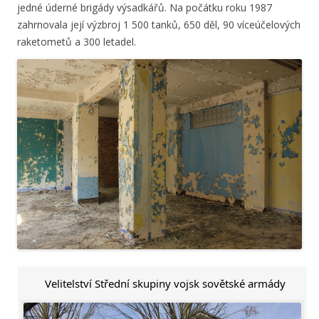
jedné úderné brigády výsadkářů. Na počátku roku 1987
zahrnovala její výzbroj 1 500 tanků, 650 děl, 90 víceúčelových
raketometů a 300 letadel.
Velitelství Střední skupiny vojsk sovětské armády