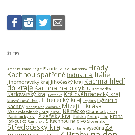
ŠTÍTKY
Hrady
Francie
Amerika
Banát
Belgie
Gruzie
Holandsko
Kachnou spatřené
Itálie
Industriál
Kachna hledí
Jihomoravský kraj
Jihočeský kraj
do kraje
Kachna na bicyklu
Kambodža
Královéhradecký kraj
Karlovarský kraj
Kostarika
Liberecký kraj
Lyžníci a
Krásné nové domy
Lotyšsko
Mizející krása
Kachny
Madagaskar
Maďarsko
Německo
Moravskoslezský kraj
Olomoucký kraj
Norsko
Plzeňský kraj
Praha
Pardubický kraj
Polsko
Portugalsko
S Kachnou na pivo
Rakousko
Slovensko
Rumunsko
Středočeský kraj
Za
Vysočina
Velká Británie
Z Prahy na den