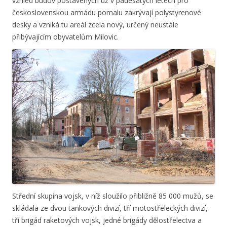
vzhled budov postavených už v padesátých letech pro
československou armádu pomalu zakrývají polystyrenové
desky a vzniká tu areál zcela nový, určený neustále
přibývajícím obyvatelům Milovic.
Střední skupina vojsk, v níž sloužilo přibližně 85 000 mužů, se
skládala ze dvou tankových divizí, tří motostřeleckých divizí,
tří brigád raketových vojsk, jedné brigády dělostřelectva a