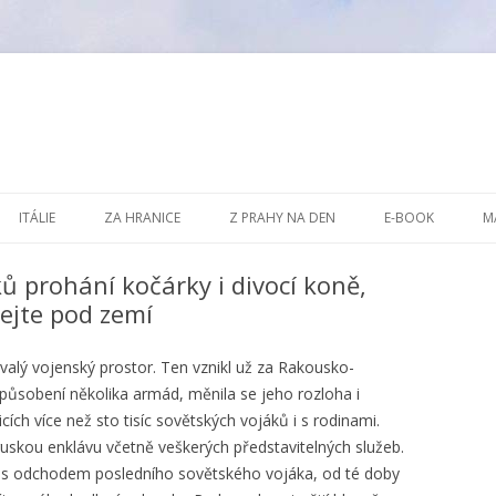
Přejít k obsahu webu
ITÁLIE
ZA HRANICE
Z PRAHY NA DEN
E-BOOK
M
ů prohání kočárky i divocí koně,
ejte pod zemí
alý vojenský prostor. Ten vznikl už za Rakousko-
 působení několika armád, měnila se jeho rozloha i
ích více než sto tisíc sovětských vojáků i s rodinami.
ruskou enklávu včetně veškerých představitelných služeb.
91 s odchodem posledního sovětského vojáka, od té doby