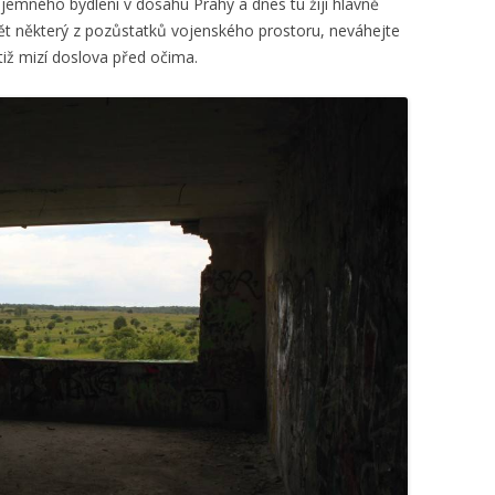
íjemného bydlení v dosahu Prahy a dnes tu žijí hlavně
ět některý z pozůstatků vojenského prostoru, neváhejte
otiž mizí doslova před očima.