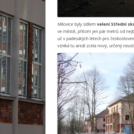
Milovice byly sídlem
velení Střední s
ve městě, přitom jen pár metrů od nej
už v padesátých letech pro českoslove
vzniká tu areál zcela nový, určený neus