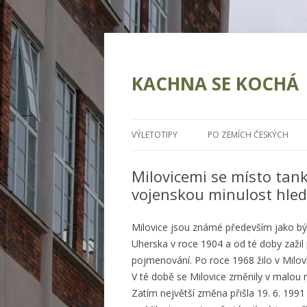
KACHNA SE KOCHÁ
VÝLETOTIPY
PO ZEMÍCH ČESKÝCH
Milovicemi se místo tank
vojenskou minulost hled
Milovice jsou známé především jako býv
Uherska v roce 1904 a od té doby zažil
pojmenování. Po roce 1968 žilo v Milovic
V té době se Milovice změnily v malou 
Zatím největší změna přišla 19. 6. 19