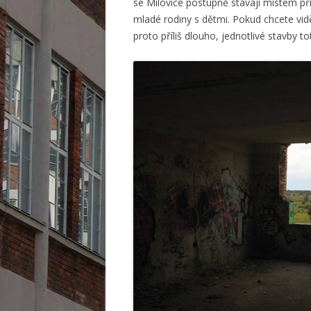
se Milovice postupně stávají místem př
mladé rodiny s dětmi. Pokud chcete vid
proto příliš dlouho, jednotlivé stavby t