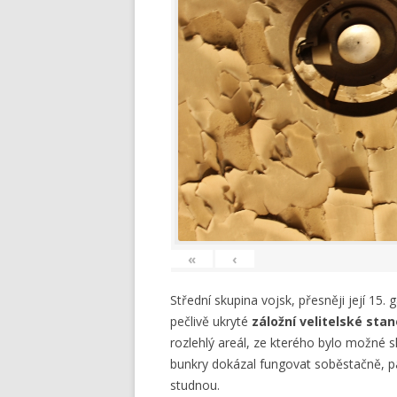
«
‹
Střední skupina vojsk, přesněji její 15.
pečlivě ukryté
záložní velitelské stan
rozlehlý areál, ze kterého bylo možné sk
bunkry dokázal fungovat soběstačně, pa
studnou.