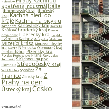
Hrady Kachnou
Holandsko
spatřené
Itálie
Industriál
Jihomoravský kraj
Jihočeský
Kachna hledí do
kraj
kraje
Kachna na bicyklu
Karlovarský kraj
Kambodža
Kostarika
Královéhradecký kraj
Krásné
Liberecký kraj
nové domy
Lotyšsko
Lyžníci a Kachny
Madagaskar
Maďarsko
Mizející krása
Moravskoslezský
Německo
kraj
Olomoucký kraj
Norsko
Plzeňský kraj
Pardubický kraj
Praha
Polsko
Rakousko
Portugalsko
S Kachnou na pivo
Rumunsko
Středočeský kraj
Slovensko
Za
Vysočina
Velká Británie
Z
hranice
Zlínský kraj
Prahy na den
Česko
Ústecký kraj
VYHLEDÁVÁNÍ