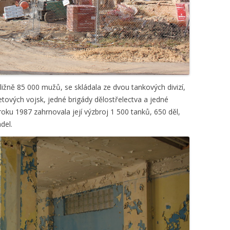
ibližně 85 000 mužů, se skládala ze dvou tankových divizí,
aketových vojsk, jedné brigády dělostřelectva a jedné
oku 1987 zahrnovala její výzbroj 1 500 tanků, 650 děl,
del.