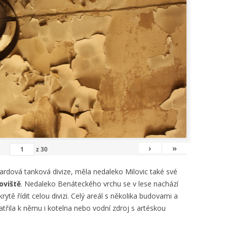
›
»
z
30
 gardová tanková divize, měla nedaleko Milovic také své
oviště
. Nedaleko Benáteckého vrchu se v lese nachází
rytě řídit celou divizi. Celý areál s několika budovami a
třila k němu i kotelna nebo vodní zdroj s artéskou