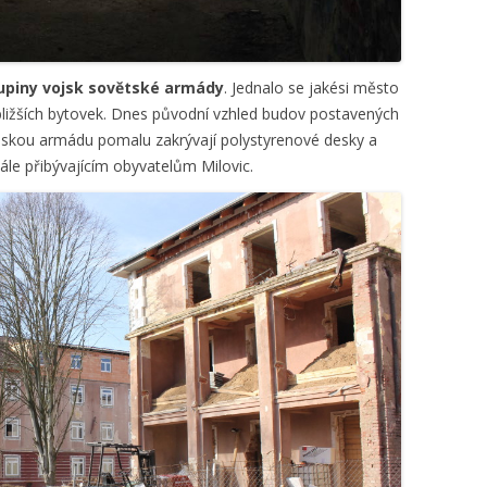
kupiny vojsk sovětské armády
. Jednalo se jakési město
bližších bytovek. Dnes původní vzhled budov postavených
nskou armádu pomalu zakrývají polystyrenové desky a
tále přibývajícím obyvatelům Milovic.