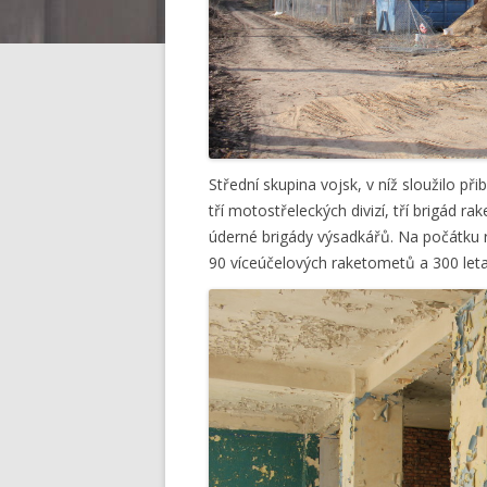
Střední skupina vojsk, v níž sloužilo př
tří motostřeleckých divizí, tří brigád r
úderné brigády výsadkářů. Na počátku r
90 víceúčelových raketometů a 300 leta