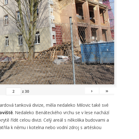
›
»
z
30
 gardová tanková divize, měla nedaleko Milovic také své
oviště
. Nedaleko Benáteckého vrchu se v lese nachází
rytě řídit celou divizi. Celý areál s několika budovami a
třila k němu i kotelna nebo vodní zdroj s artéskou