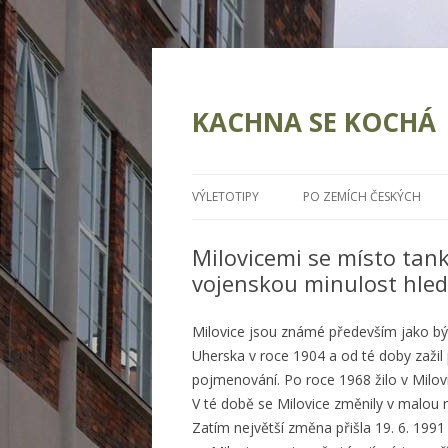
KACHNA SE KOCHÁ
VÝLETOTIPY
PO ZEMÍCH ČESKÝCH
Milovicemi se místo tank
vojenskou minulost hled
Milovice jsou známé především jako býv
Uherska v roce 1904 a od té doby zažil
pojmenování. Po roce 1968 žilo v Milovic
V té době se Milovice změnily v malou 
Zatím největší změna přišla 19. 6. 19