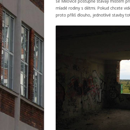
se Milovice postupně stávají místem př
mladé rodiny s dětmi. Pokud chcete vid
proto příliš dlouho, jednotlivé stavby t