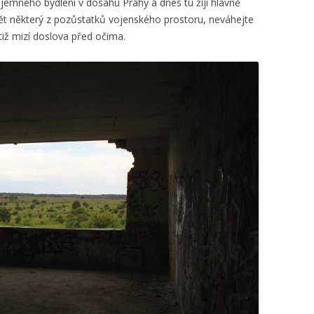
íjemného bydlení v dosahu Prahy a dnes tu žijí hlavně
ět některý z pozůstatků vojenského prostoru, neváhejte
otiž mizí doslova před očima.