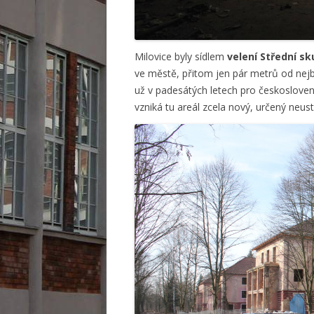
Milovice byly sídlem
velení Střední s
ve městě, přitom jen pár metrů od nej
už v padesátých letech pro českoslove
vzniká tu areál zcela nový, určený neus