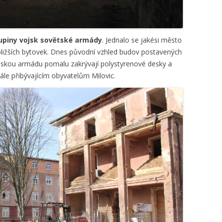
kupiny vojsk sovětské armády
. Jednalo se jakési město
bližších bytovek. Dnes původní vzhled budov postavených
nskou armádu pomalu zakrývají polystyrenové desky a
tále přibývajícím obyvatelům Milovic.