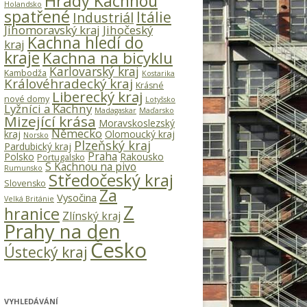
Hrady Kachnou
Holandsko
spatřené
Itálie
Industriál
Jihomoravský kraj
Jihočeský
Kachna hledí do
kraj
kraje
Kachna na bicyklu
Karlovarský kraj
Kambodža
Kostarika
Královéhradecký kraj
Krásné
Liberecký kraj
nové domy
Lotyšsko
Lyžníci a Kachny
Madagaskar
Maďarsko
Mizející krása
Moravskoslezský
Německo
kraj
Olomoucký kraj
Norsko
Plzeňský kraj
Pardubický kraj
Praha
Polsko
Rakousko
Portugalsko
S Kachnou na pivo
Rumunsko
Středočeský kraj
Slovensko
Za
Vysočina
Velká Británie
Z
hranice
Zlínský kraj
Prahy na den
Česko
Ústecký kraj
VYHLEDÁVÁNÍ