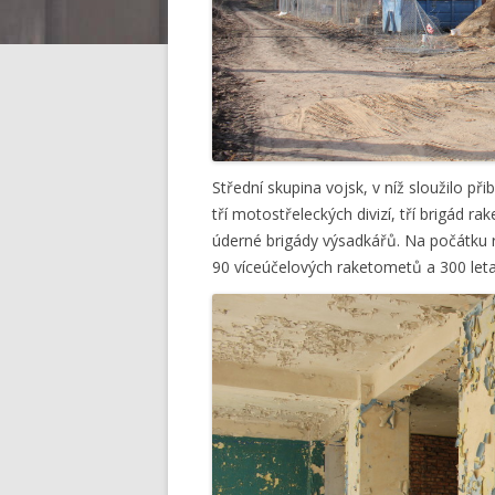
Střední skupina vojsk, v níž sloužilo př
tří motostřeleckých divizí, tří brigád r
úderné brigády výsadkářů. Na počátku r
90 víceúčelových raketometů a 300 leta