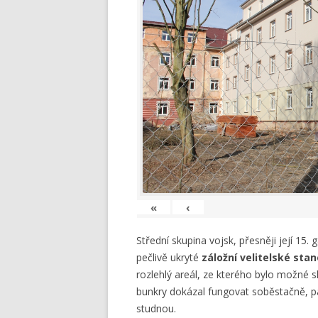
«
‹
Střední skupina vojsk, přesněji její 15.
pečlivě ukryté
záložní velitelské stan
rozlehlý areál, ze kterého bylo možné sk
bunkry dokázal fungovat soběstačně, pa
studnou.