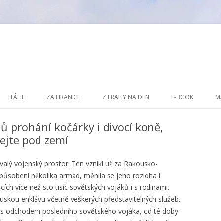
Přejít k obsahu webu
ITÁLIE
ZA HRANICE
Z PRAHY NA DEN
E-BOOK
M
ů prohání kočárky i divocí koně,
ejte pod zemí
alý vojenský prostor. Ten vznikl už za Rakousko-
 působení několika armád, měnila se jeho rozloha i
ích více než sto tisíc sovětských vojáků i s rodinami.
ruskou enklávu včetně veškerých představitelných služeb.
91 s odchodem posledního sovětského vojáka, od té doby