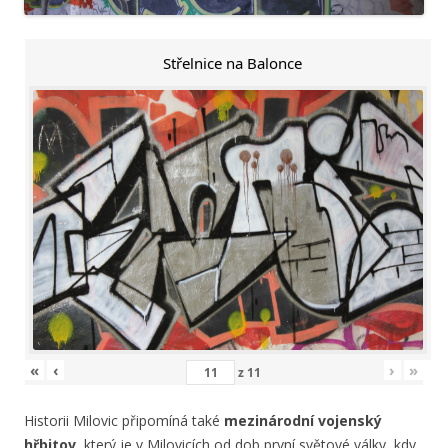
Střelnice na Balonce
«
‹
›
»
z
11
Historii Milovic připomíná také
mezinárodní vojenský
hřbitov,
který je v Milovicích od dob první světové války, kdy