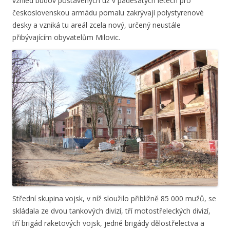
vzhled budov postavených už v padesátých letech pro
československou armádu pomalu zakrývají polystyrenové
desky a vzniká tu areál zcela nový, určený neustále
přibývajícím obyvatelům Milovic.
Střední skupina vojsk, v níž sloužilo přibližně 85 000 mužů, se
skládala ze dvou tankových divizí, tří motostřeleckých divizí,
tří brigád raketových vojsk, jedné brigády dělostřelectva a