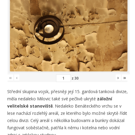
«
‹
›
»
z
30
Střední skupina vojsk, přesněji její 15. gardová tanková divize,
měla nedaleko Milovic také své pečlivě ukryté
záložní
velitelské stanoviště
. Nedaleko Benáteckého vrchu se v
lese nachází rozlehlý areál, ze kterého bylo možné skrytě řídit
celou divizi. Celý areál s několika budovami a bunkry dokázal
fungovat soběstačně, patřila k němu i kotelna nebo vodní
zdroj s artéskou studnou.