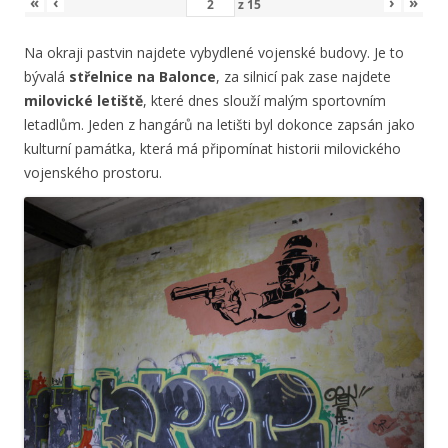
«
‹
›
»
z
15
Na okraji pastvin najdete vybydlené vojenské budovy. Je to
bývalá
střelnice na Balonce
, za silnicí pak zase najdete
milovické letiště
, které dnes slouží malým sportovním
letadlům. Jeden z hangárů na letišti byl dokonce zapsán jako
kulturní památka, která má připomínat historii milovického
vojenského prostoru.