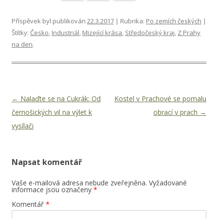
Příspěvek byl publikován
22.3.2017
| Rubrika:
Po zemích českých
|
Štítky:
Česko
,
Industriál
,
Mizející krása
,
Středočeský kraj
,
Z Prahy
na den
.
Navigace pro příspěvky
←
Nalaďte se na Cukrák: Od
Kostel v Prachové se pomalu
černošických vil na výlet k
obrací v prach
→
vysílači
Napsat komentář
Vaše e-mailová adresa nebude zveřejněna.
Vyžadované
informace jsou označeny
*
Komentář
*