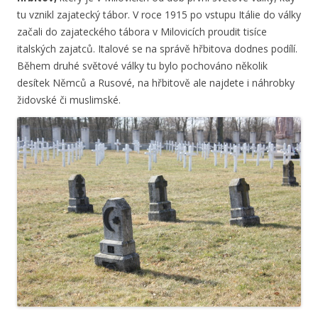
tu vznikl zajatecký tábor. V roce 1915 po vstupu Itálie do války
začali do zajateckého tábora v Milovicích proudit tisíce
italských zajatců. Italové se na správě hřbitova dodnes podílí.
Během druhé světové války tu bylo pochováno několik
desítek Němců a Rusové, na hřbitově ale najdete i náhrobky
židovské či muslimské.