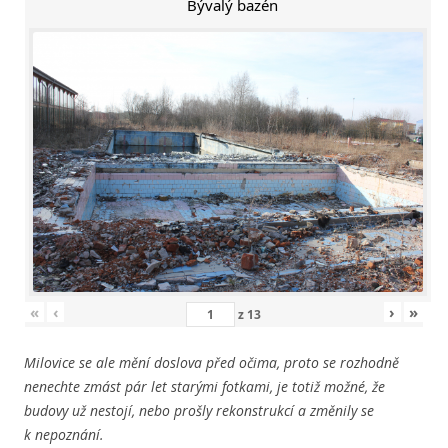
Bývalý bazén
«
‹
›
»
z
13
Milovice se ale mění doslova před očima, proto se rozhodně
nenechte zmást pár let starými fotkami, je totiž možné, že
budovy už nestojí, nebo prošly rekonstrukcí a změnily se
k nepoznání.