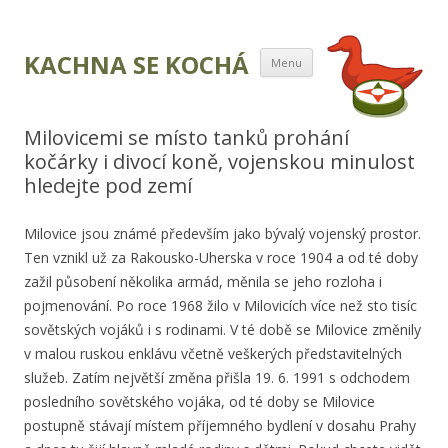
Přejít k obsahu
KACHNA SE KOCHÁ
Menu
webu
Milovicemi se místo tanků prohání
kočárky i divocí koně, vojenskou minulost
hledejte pod zemí
Milovice jsou známé především jako bývalý vojenský prostor.
Ten vznikl už za Rakousko-Uherska v roce 1904 a od té doby
zažil působení několika armád, měnila se jeho rozloha i
pojmenování. Po roce 1968 žilo v Milovicích více než sto tisíc
sovětských vojáků i s rodinami. V té době se Milovice změnily
v malou ruskou enklávu včetně veškerých představitelných
služeb. Zatím největší změna přišla 19. 6. 1991 s odchodem
posledního sovětského vojáka, od té doby se Milovice
postupně stávají místem příjemného bydlení v dosahu Prahy