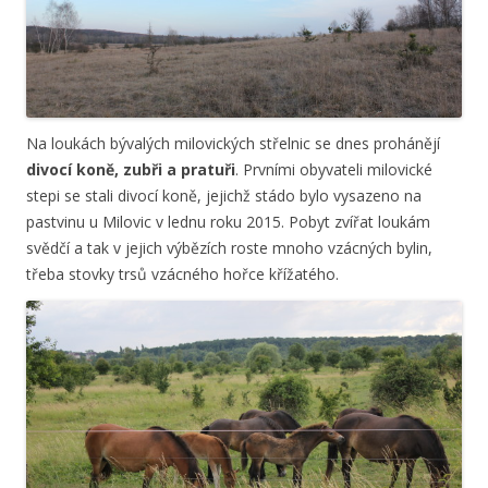
Na loukách bývalých milovických střelnic se dnes prohánějí
divocí koně, zubři a pratuři
. Prvními obyvateli milovické
stepi se stali divocí koně, jejichž stádo bylo vysazeno na
pastvinu u Milovic v lednu roku 2015. Pobyt zvířat loukám
svědčí a tak v jejich výbězích roste mnoho vzácných bylin,
třeba stovky trsů vzácného hořce křížatého.