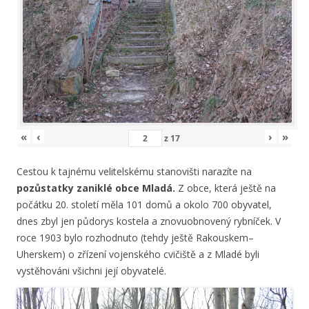
«
‹
›
»
z
17
Cestou k tajnému velitelskému stanovišti narazíte na
pozůstatky zaniklé obce Mladá.
Z obce, která ještě na
počátku 20. století měla 101 domů a okolo 700 obyvatel,
dnes zbyl jen půdorys kostela a znovuobnovený rybníček. V
roce 1903 bylo rozhodnuto (tehdy ještě Rakouskem–
Uherskem) o zřízení vojenského cvičiště a z Mladé byli
vystěhováni všichni její obyvatelé.