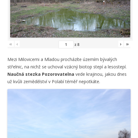
«
‹
›
»
z
8
Mezi Milovicemi a Mladou procházíte územím bývalých
střelnic, na nichž se uchoval vzácný biotop stepí a lesostepí.
Naučná stezka Pozorovatelna
vede krajinou, jakou dnes
už kvůli zemědělství v Polabí téměř nepotkáte.