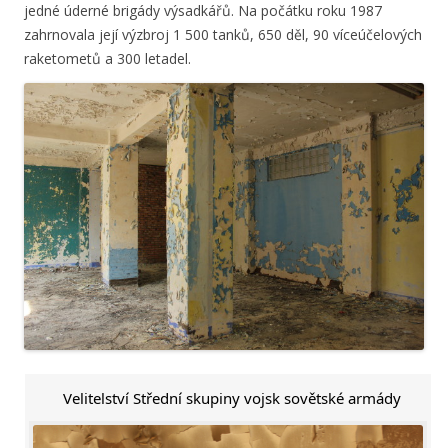
jedné úderné brigády výsadkářů. Na počátku roku 1987
zahrnovala její výzbroj 1 500 tanků, 650 děl, 90 víceúčelových
raketometů a 300 letadel.
Velitelství Střední skupiny vojsk sovětské armády