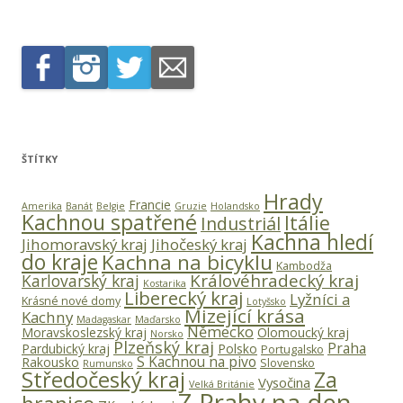
ŠTÍTKY
Hrady
Francie
Amerika
Banát
Belgie
Gruzie
Holandsko
Kachnou spatřené
Itálie
Industriál
Kachna hledí
Jihomoravský kraj
Jihočeský kraj
do kraje
Kachna na bicyklu
Kambodža
Královéhradecký kraj
Karlovarský kraj
Kostarika
Liberecký kraj
Lyžníci a
Krásné nové domy
Lotyšsko
Mizející krása
Kachny
Madagaskar
Maďarsko
Německo
Moravskoslezský kraj
Olomoucký kraj
Norsko
Plzeňský kraj
Praha
Pardubický kraj
Polsko
Portugalsko
S Kachnou na pivo
Rakousko
Slovensko
Rumunsko
Středočeský kraj
Za
Vysočina
Velká Británie
Z Prahy na den