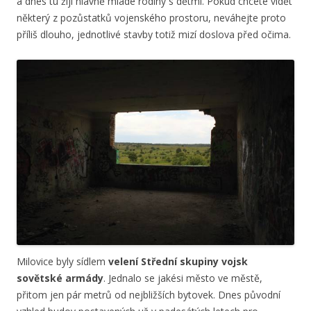
a dnes tu žijí hlavně mladé rodiny s dětmi. Pokud chcete vidět
některý z pozůstatků vojenského prostoru, neváhejte proto
příliš dlouho, jednotlivé stavby totiž mizí doslova před očima.
Milovice byly sídlem
velení Střední skupiny vojsk
sovětské armády
. Jednalo se jakési město ve městě,
přitom jen pár metrů od nejbližších bytovek. Dnes původní