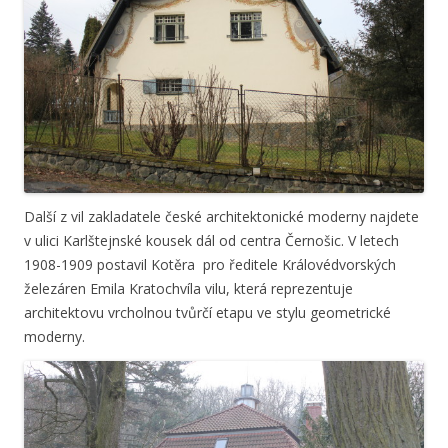
Další z vil zakladatele české architektonické moderny najdete
v ulici Karlštejnské kousek dál od centra Černošic. V letech
1908-1909 postavil Kotěra pro ředitele Královédvorských
železáren Emila Kratochvíla vilu, která reprezentuje
architektovu vrcholnou tvůrčí etapu ve stylu geometrické
moderny.