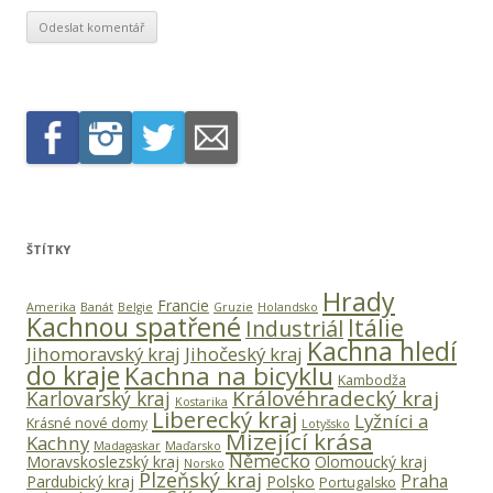
ŠTÍTKY
Hrady
Francie
Amerika
Banát
Belgie
Gruzie
Holandsko
Kachnou spatřené
Itálie
Industriál
Kachna hledí
Jihomoravský kraj
Jihočeský kraj
do kraje
Kachna na bicyklu
Kambodža
Královéhradecký kraj
Karlovarský kraj
Kostarika
Liberecký kraj
Lyžníci a
Krásné nové domy
Lotyšsko
Mizející krása
Kachny
Madagaskar
Maďarsko
Německo
Moravskoslezský kraj
Olomoucký kraj
Norsko
Plzeňský kraj
Praha
Pardubický kraj
Polsko
Portugalsko