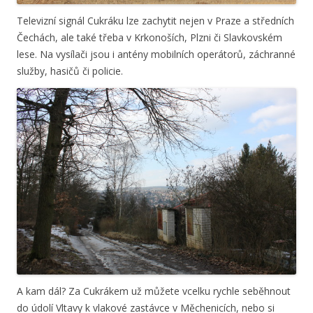
Televizní signál Cukráku lze zachytit nejen v Praze a středních
Čechách, ale také třeba v Krkonoších, Plzni či Slavkovském
lese. Na vysílači jsou i antény mobilních operátorů, záchranné
služby, hasičů či policie.
A kam dál? Za Cukrákem už můžete vcelku rychle seběhnout
do údolí Vltavy k vlakové zastávce v Měchenicích, nebo si