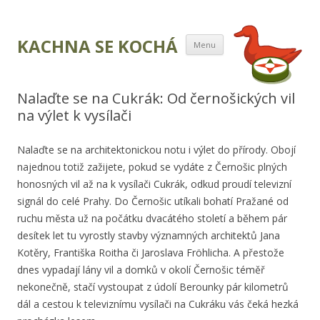
Přejít k obsahu
KACHNA SE KOCHÁ
Menu
webu
Nalaďte se na Cukrák: Od černošických vil
na výlet k vysílači
Nalaďte se na architektonickou notu i výlet do přírody. Obojí
najednou totiž zažijete, pokud se vydáte z Černošic plných
honosných vil až na k vysílači Cukrák, odkud proudí televizní
signál do celé Prahy. Do Černošic utíkali bohatí Pražané od
ruchu města už na počátku dvacátého století a během pár
desítek let tu vyrostly stavby významných architektů Jana
Kotěry, Františka Roitha či Jaroslava Fröhlicha. A přestože
dnes vypadají lány vil a domků v okolí Černošic téměř
nekonečně, stačí vystoupat z údolí Berounky pár kilometrů
dál a cestou k televiznímu vysílači na Cukráku vás čeká hezká