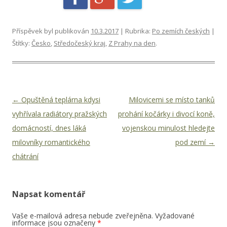
Příspěvek byl publikován
10.3.2017
| Rubrika:
Po zemích českých
|
Štítky:
Česko
,
Středočeský kraj
,
Z Prahy na den
.
Navigace pro příspěvky
←
Opuštěná teplárna kdysi
Milovicemi se místo tanků
vyhřívala radiátory pražských
prohání kočárky i divocí koně,
domácností, dnes láká
vojenskou minulost hledejte
milovníky romantického
pod zemí
→
chátrání
Napsat komentář
Vaše e-mailová adresa nebude zveřejněna.
Vyžadované
informace jsou označeny
*