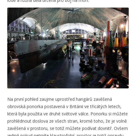
lodě a různá děla určená pro boj na moři.
Na první pohled zaujme uprostřed hangárů zavěšená
obrovská ponorka postavená v Británii ve třicátých letech,
která byla použita ve druhé světové válce. Ponorku si můžete
prohlédnout doslova ze všech stran, kromě toho, že je volně
zavěšená v prostoru, se totiž můžete podívat dovnitř. Ovšem
jedině pokud netrpíte klaustrofobií, prostor je totiž opravdu