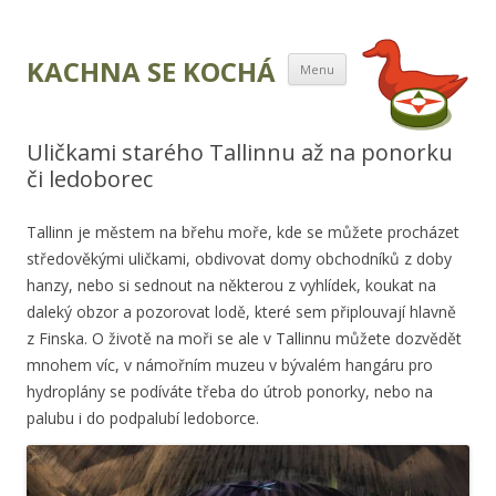
Přejít k obsahu
KACHNA SE KOCHÁ
Menu
webu
Uličkami starého Tallinnu až na ponorku
či ledoborec
Tallinn je městem na břehu moře, kde se můžete procházet
středověkými uličkami, obdivovat domy obchodníků z doby
hanzy, nebo si sednout na některou z vyhlídek, koukat na
daleký obzor a pozorovat lodě, které sem připlouvají hlavně
z Finska. O životě na moři se ale v Tallinnu můžete dozvědět
mnohem víc, v námořním muzeu v bývalém hangáru pro
hydroplány se podíváte třeba do útrob ponorky, nebo na
palubu i do podpalubí ledoborce.