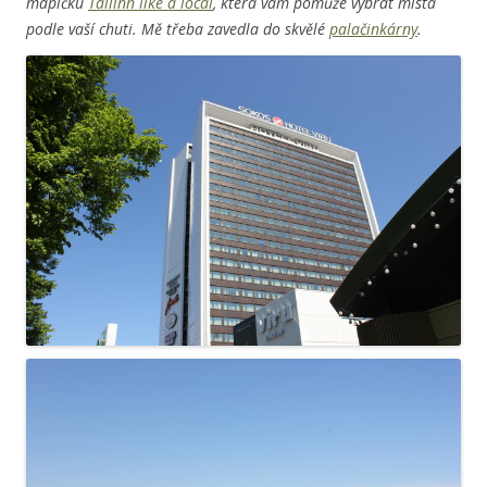
mapičku
Tallinn like a local
, která vám pomůže vybrat místa
podle vaší chuti. Mě třeba zavedla do skvělé
palačinkárny
.