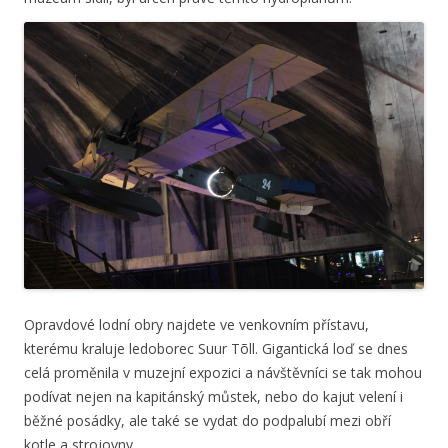
Opravdové lodní obry najdete ve venkovním přístavu,
kterému kraluje ledoborec Suur Tõll. Gigantická loď se dnes
celá proměnila v muzejní expozici a návštěvníci se tak mohou
podívat nejen na kapitánský můstek, nebo do kajut velení i
běžné posádky, ale také se vydat do podpalubí mezi obří
kotle a strojovny.