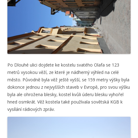
Po Dlouhé ulici dojdete ke kostelu svatého Olafa se 123
metrů vysokou věží, ze které je nádherný výhled na celé
město. Původně byla věž ještě vyšší, se 159 metry výšky byla
dokonce jednou z nejvyšších staveb v Evropě, pro svou výšku
byla ale ohrožena blesky, kostel kvůli úderu blesku vyhořel
hned osmkrát. Věž kostela také používala sovětská KGB k
vysílání rádiových zpráv.