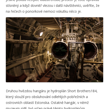
stísněný a když dovnitř vlezou i další návštěvníci, uvěříte, že
na řečech o ponorkové nemoci vskutku něco je.
Druhou hvězdou hangáru je hydroplán Short Brothers184,
který sloužil pro obsluhování odlehlých pobřežních a
ostrovních oblastí Estonska. Ostatně hangár, v němž
muzeum sídlí, byl určen právě těmto hydroplánům.